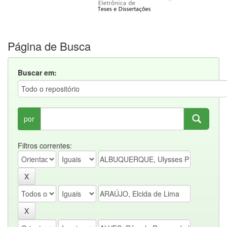
Página de Busca
Buscar em:
por
Filtros correntes: