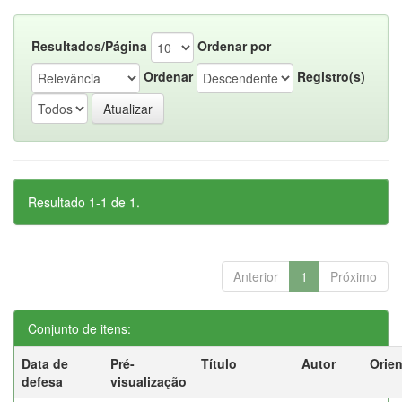
Resultados/Página
Ordenar por
Ordenar
Registro(s)
Resultado 1-1 de 1.
Anterior
1
Próximo
Conjunto de itens:
Data de
Pré-
Título
Autor
Orie
defesa
visualização