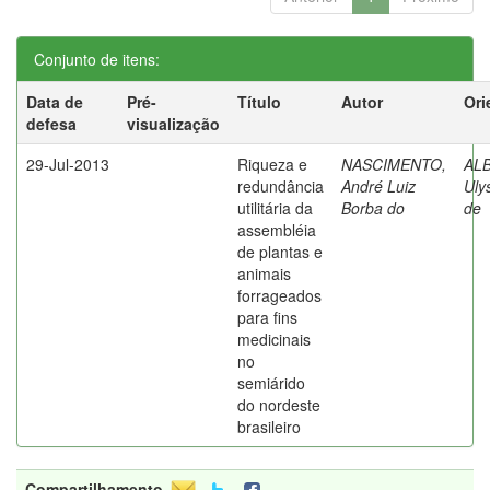
Conjunto de itens:
Data de
Pré-
Título
Autor
Ori
defesa
visualização
29-Jul-2013
Riqueza e
NASCIMENTO,
AL
redundância
André Luiz
Uly
utilitária da
Borba do
de
assembléia
de plantas e
animais
forrageados
para fins
medicinais
no
semiárido
do nordeste
brasileiro
Compartilhamento