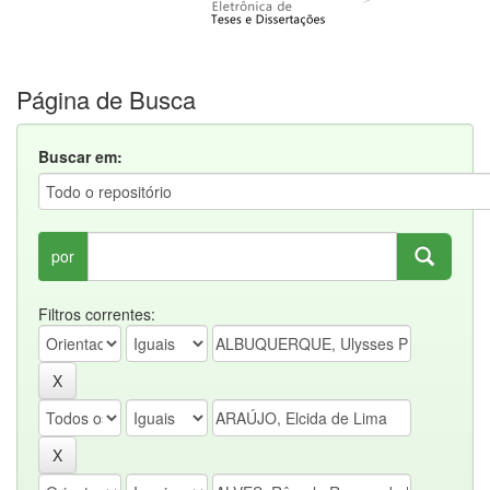
Página de Busca
Buscar em:
por
Filtros correntes: