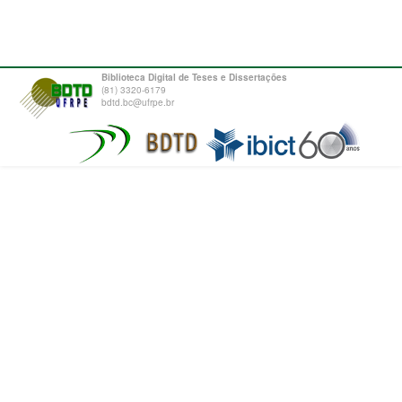
Biblioteca Digital de Teses e Dissertações
(81) 3320-6179
bdtd.bc@ufrpe.br