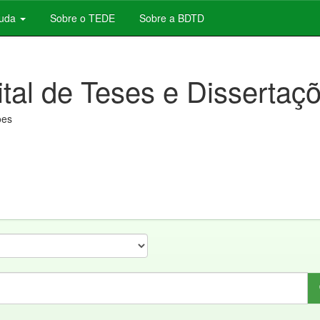
juda
Sobre o TEDE
Sobre a BDTD
ital de Teses e Dissertaç
ões