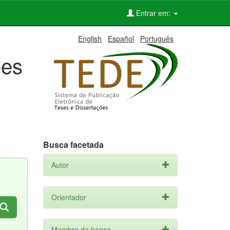
Entrar em:
English
Español
Português
ões
Busca facetada
Autor
Orientador
Membro da banca