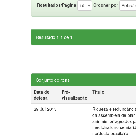
Resultados/Página
Ordenar por
Resultado 1-1 de 1.
Conjunto de itens:
Data de
Pré-
Título
defesa
visualização
29-Jul-2013
Riqueza e redundância u
da assembléia de plan
animais forrageados pa
medicinais no semiári
nordeste brasileiro