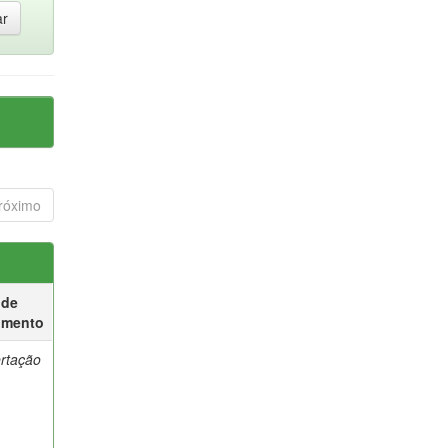
róximo
 de
umento
ertação