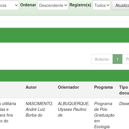
Ordenar
Registro(s)
Anterior
1
P
Autor
Orientador
Programa
Tipo
doc
tilitária
NASCIMENTO,
ALBUQUERQUE,
Programa
Diss
tas e
André Luiz
Ulysses Paulino
de Pós-
ra fins
Borba do
de
Graduação
do do
em
Ecologia