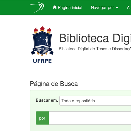
Página inicial
Navegar por
A
Skip
navigation
Biblioteca Dig
Biblioteca Digital de Teses e Dissertaç
Página de Busca
Buscar em:
por