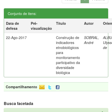
Conjunto de itens:
Data de
Pré-
Título
Autor
Orie
defesa
visualização
22-Ago-2017
Construção de
SOBRAL,
ALB
indicadores
André
Ulyss
etnobiológicos
de
para
monitoramento
participativo da
diversidade
biológica
Compartilhamento
Busca facetada