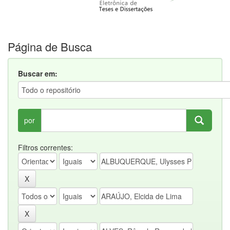
Página de Busca
Buscar em:
por
Filtros correntes: