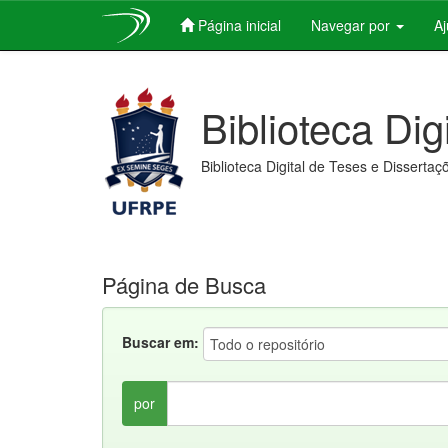
Página inicial
Navegar por
A
Skip
navigation
Biblioteca Dig
Biblioteca Digital de Teses e Dissertaç
Página de Busca
Buscar em:
por