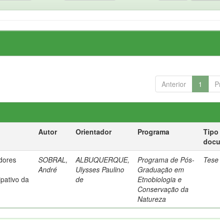
Anterior
1
P
Autor
Orientador
Programa
Tipo
doc
dores
SOBRAL,
ALBUQUERQUE,
Programa de Pós-
Tese
André
Ulysses Paulino
Graduação em
ipativo da
de
Etnobiologia e
Conservação da
Natureza