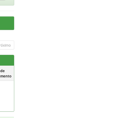
róximo
 de
umento