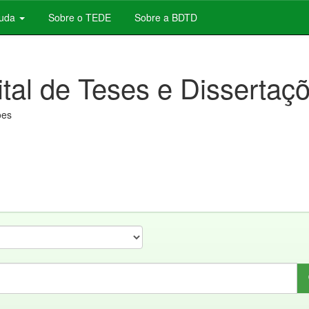
juda
Sobre o TEDE
Sobre a BDTD
ital de Teses e Dissertaç
ões