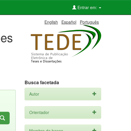
Entrar em:
English
Español
Português
ões
Busca facetada
Autor
Orientador
Membro da banca