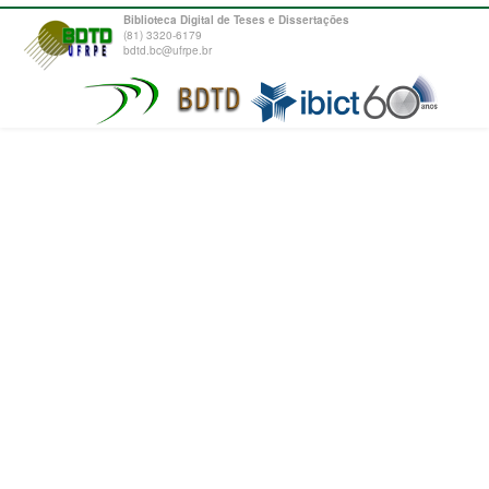
Biblioteca Digital de Teses e Dissertações
(81) 3320-6179
bdtd.bc@ufrpe.br