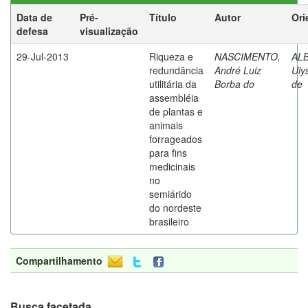
Data de
Pré-
Título
Autor
Ori
defesa
visualização
29-Jul-2013
Riqueza e
NASCIMENTO,
AL
redundância
André Luiz
Uly
utilitária da
Borba do
de
assembléia
de plantas e
animais
forrageados
para fins
medicinais
no
semiárido
do nordeste
brasileiro
Compartilhamento
Busca facetada