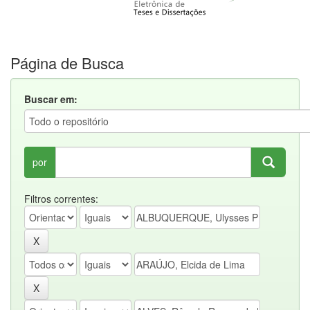
Página de Busca
Buscar em:
por
Filtros correntes: