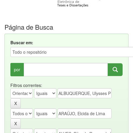
Página de Busca
Buscar em:
por
Filtros correntes: