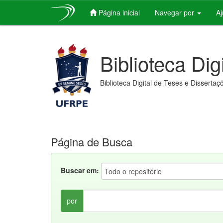
Página inicial
Navegar por
A
Skip
navigation
Biblioteca Dig
Biblioteca Digital de Teses e Dissertaç
Página de Busca
Buscar em:
por