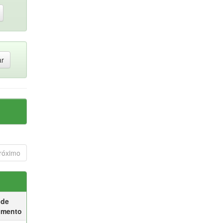
róximo
 de
umento