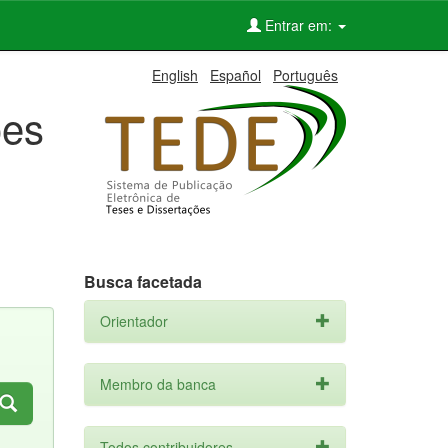
Entrar em:
English
Español
Português
ões
Busca facetada
Orientador
Membro da banca
Todos contribuidores