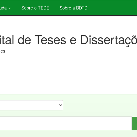
juda
Sobre o TEDE
Sobre a BDTD
ital de Teses e Dissertaç
ões