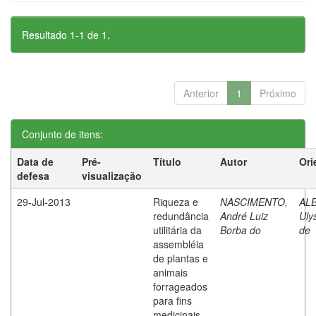
Resultado 1-1 de 1.
Anterior
1
Próximo
Conjunto de itens:
Data de
Pré-
Título
Autor
Ori
defesa
visualização
29-Jul-2013
Riqueza e
NASCIMENTO,
AL
redundância
André Luiz
Uly
utilitária da
Borba do
de
assembléia
de plantas e
animais
forrageados
para fins
medicinais