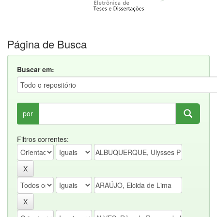
Página de Busca
Buscar em:
por
Filtros correntes: