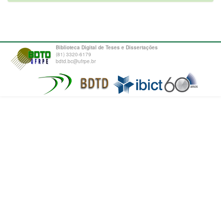
Biblioteca Digital de Teses e Dissertações
(81) 3320-6179
bdtd.bc@ufrpe.br