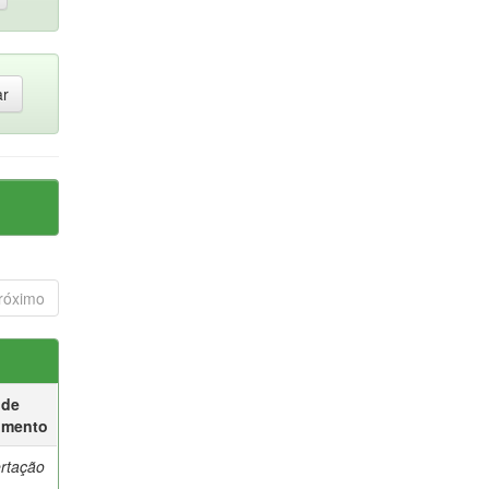
róximo
 de
umento
ertação