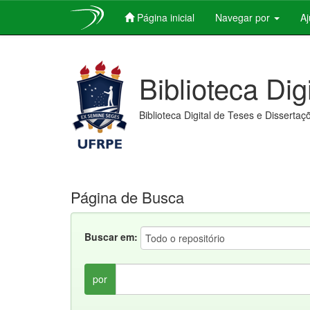
Página inicial
Navegar por
A
Skip
navigation
Biblioteca Dig
Biblioteca Digital de Teses e Dissertaç
Página de Busca
Buscar em:
por