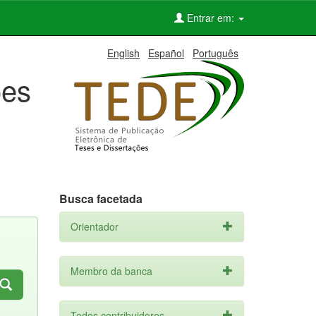
Entrar em:
English
Español
Português
ões
Busca facetada
Orientador
Membro da banca
Todos contribuidores