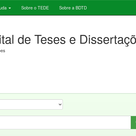
juda
Sobre o TEDE
Sobre a BDTD
ital de Teses e Dissertaç
ões