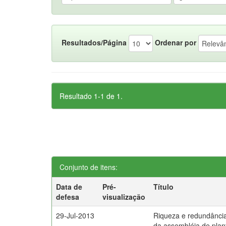
Resultados/Página
Ordenar por
Resultado 1-1 de 1.
Conjunto de itens:
Data de
Pré-
Título
defesa
visualização
29-Jul-2013
Riqueza e redundância u
da assembléia de plan