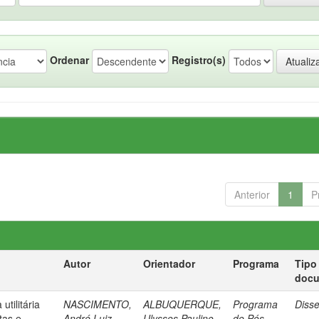
Ordenar
Registro(s)
Anterior
1
P
Autor
Orientador
Programa
Tipo
doc
tilitária
NASCIMENTO,
ALBUQUERQUE,
Programa
Diss
tas e
André Luiz
Ulysses Paulino
de Pós-