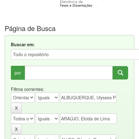
Página de Busca
Buscar em:
por
Filtros correntes: