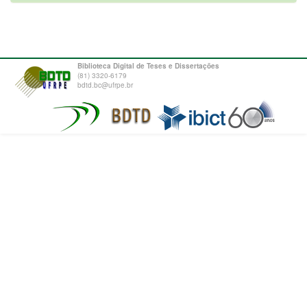
Biblioteca Digital de Teses e Dissertações
(81) 3320-6179
bdtd.bc@ufrpe.br