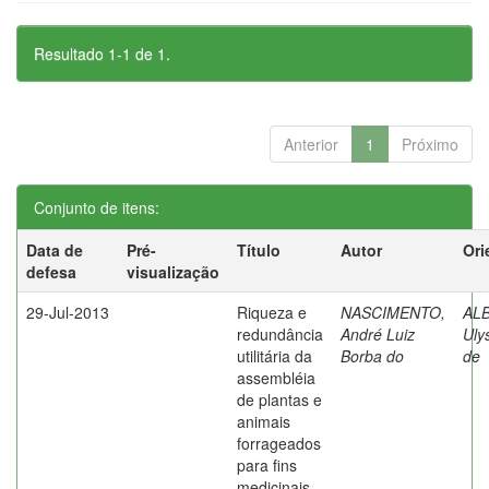
Resultado 1-1 de 1.
Anterior
1
Próximo
Conjunto de itens:
Data de
Pré-
Título
Autor
Ori
defesa
visualização
29-Jul-2013
Riqueza e
NASCIMENTO,
AL
redundância
André Luiz
Uly
utilitária da
Borba do
de
assembléia
de plantas e
animais
forrageados
para fins
medicinais