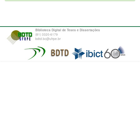
Biblioteca Digital de Teses e Dissertações
(81) 3320-6179
bdtd.bc@ufrpe.br