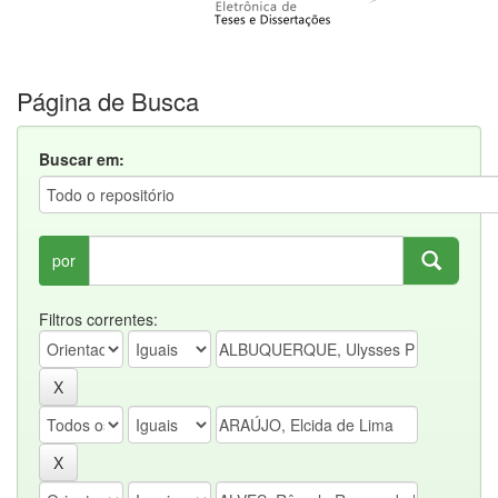
Página de Busca
Buscar em:
por
Filtros correntes: