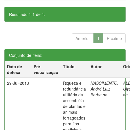
Resultado 1-1 de 1.
Anterior
1
Próximo
Conjunto de itens:
Data de
Pré-
Título
Autor
Ori
defesa
visualização
29-Jul-2013
Riqueza e
NASCIMENTO,
AL
redundância
André Luiz
Uly
utilitária da
Borba do
de
assembléia
de plantas e
animais
forrageados
para fins
medicinais