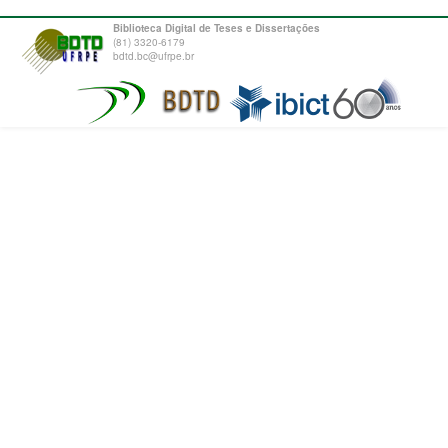
Biblioteca Digital de Teses e Dissertações
(81) 3320-6179
bdtd.bc@ufrpe.br