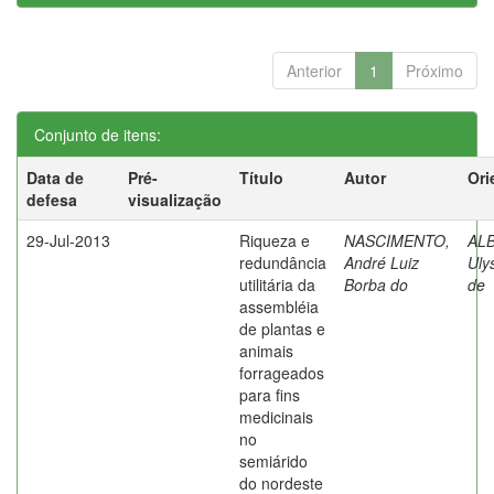
Anterior
1
Próximo
Conjunto de itens:
Data de
Pré-
Título
Autor
Ori
defesa
visualização
29-Jul-2013
Riqueza e
NASCIMENTO,
AL
redundância
André Luiz
Uly
utilitária da
Borba do
de
assembléia
de plantas e
animais
forrageados
para fins
medicinais
no
semiárido
do nordeste