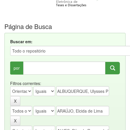
Página de Busca
Buscar em:
por
Filtros correntes: