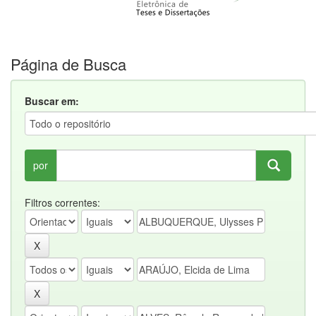
Página de Busca
Buscar em:
por
Filtros correntes: