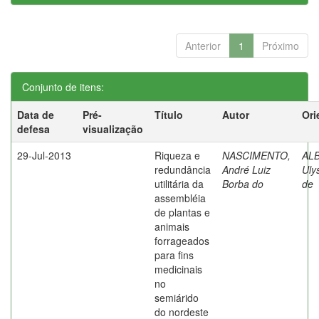
Anterior
1
Próximo
Conjunto de itens:
Data de
Pré-
Título
Autor
Ori
defesa
visualização
29-Jul-2013
Riqueza e
NASCIMENTO,
AL
redundância
André Luiz
Uly
utilitária da
Borba do
de
assembléia
de plantas e
animais
forrageados
para fins
medicinais
no
semiárido
do nordeste