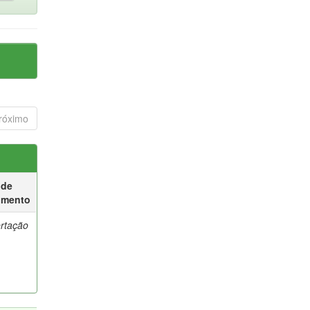
róximo
 de
umento
ertação