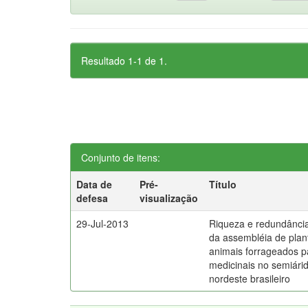
Resultado 1-1 de 1.
Conjunto de itens:
Data de
Pré-
Título
defesa
visualização
29-Jul-2013
Riqueza e redundância u
da assembléia de plan
animais forrageados pa
medicinais no semiári
nordeste brasileiro