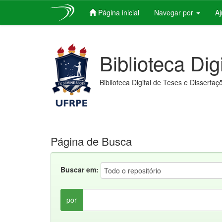
Página inicial
Navegar por
A
Skip
navigation
Biblioteca Dig
Biblioteca Digital de Teses e Dissertaç
Página de Busca
Buscar em:
por