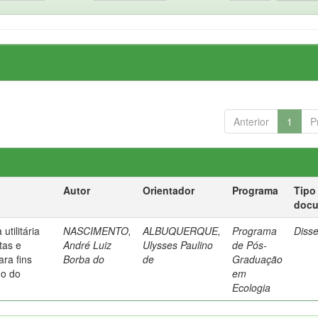
Anterior
1
P
Autor
Orientador
Programa
Tipo
doc
tilitária
NASCIMENTO,
ALBUQUERQUE,
Programa
Diss
tas e
André Luiz
Ulysses Paulino
de Pós-
ra fins
Borba do
de
Graduação
do do
em
Ecologia