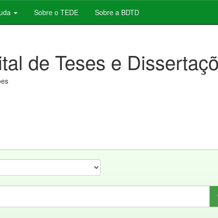
juda
Sobre o TEDE
Sobre a BDTD
ital de Teses e Dissertaç
ões