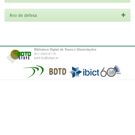
Ano de defesa
Biblioteca Digital de Teses e Dissertações
(81) 3320-6179
bdtd.bc@ufrpe.br