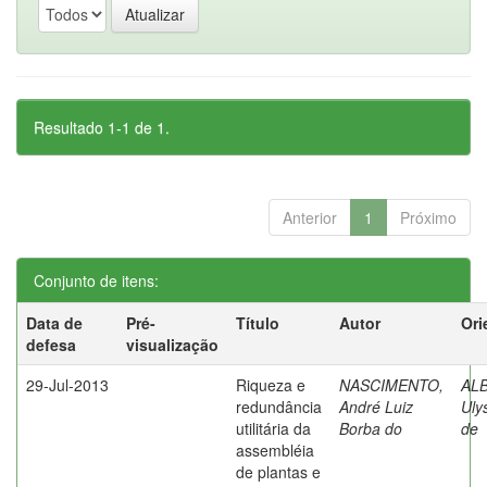
Resultado 1-1 de 1.
Anterior
1
Próximo
Conjunto de itens:
Data de
Pré-
Título
Autor
Ori
defesa
visualização
29-Jul-2013
Riqueza e
NASCIMENTO,
AL
redundância
André Luiz
Uly
utilitária da
Borba do
de
assembléia
de plantas e