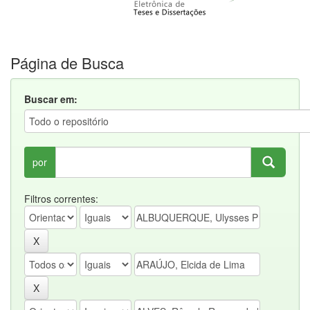
Página de Busca
Buscar em:
por
Filtros correntes: