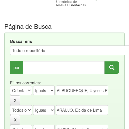
Página de Busca
Buscar em:
por
Filtros correntes: