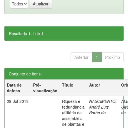
Resultado 1-1 de 1.
Anterior
1
Próximo
Conjunto de itens:
Data de
Pré-
Título
Autor
Ori
defesa
visualização
29-Jul-2013
Riqueza e
NASCIMENTO,
AL
redundância
André Luiz
Uly
utilitária da
Borba do
de
assembléia
de plantas e