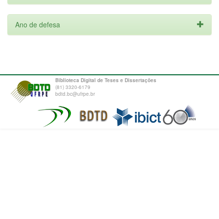
Ano de defesa
Biblioteca Digital de Teses e Dissertações
(81) 3320-6179
bdtd.bc@ufrpe.br