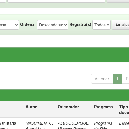
Ordenar
Registro(s)
Anterior
1
P
Autor
Orientador
Programa
Tipo
doc
tilitária
NASCIMENTO,
ALBUQUERQUE,
Programa
Diss
tas e
André Luiz
Ulysses Paulino
de Pós-