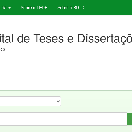
juda
Sobre o TEDE
Sobre a BDTD
ital de Teses e Dissertaç
ões