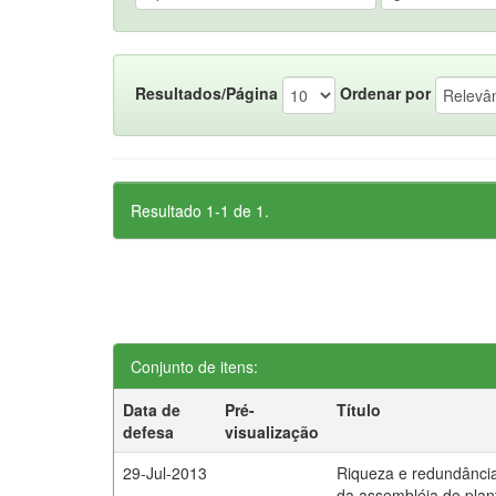
Resultados/Página
Ordenar por
Resultado 1-1 de 1.
Conjunto de itens:
Data de
Pré-
Título
defesa
visualização
29-Jul-2013
Riqueza e redundância u
da assembléia de plan