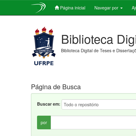
Página inicial
Navegar por
A
Skip
navigation
Biblioteca Dig
Biblioteca Digital de Teses e Dissertaç
Página de Busca
Buscar em:
por