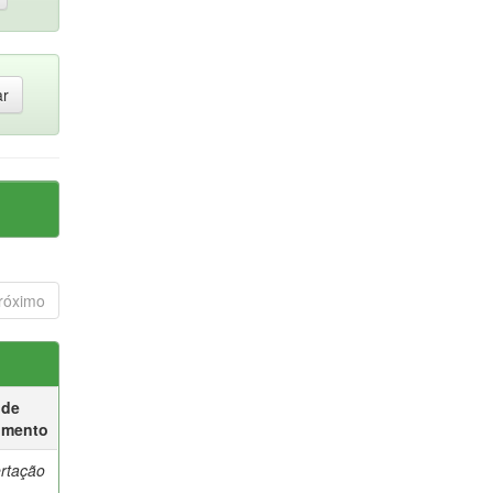
róximo
 de
umento
ertação