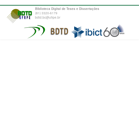
Biblioteca Digital de Teses e Dissertações
(81) 3320-6179
bdtd.bc@ufrpe.br