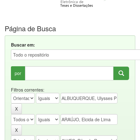
Página de Busca
Buscar em:
por
Filtros correntes: