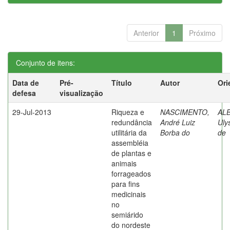
Anterior
1
Próximo
Conjunto de itens:
Data de
Pré-
Título
Autor
Ori
defesa
visualização
29-Jul-2013
Riqueza e
NASCIMENTO,
AL
redundância
André Luiz
Uly
utilitária da
Borba do
de
assembléia
de plantas e
animais
forrageados
para fins
medicinais
no
semiárido
do nordeste