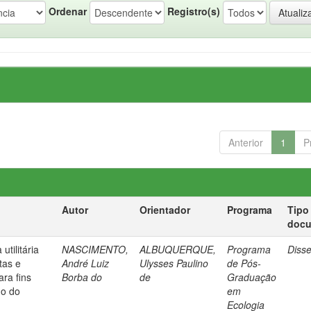
Ordenar
Registro(s)
Anterior
1
P
Autor
Orientador
Programa
Tipo
doc
tilitária
NASCIMENTO,
ALBUQUERQUE,
Programa
Diss
tas e
André Luiz
Ulysses Paulino
de Pós-
ra fins
Borba do
de
Graduação
do do
em
Ecologia