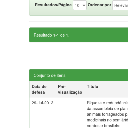
Resultados/Página
Ordenar por
Resultado 1-1 de 1.
Conjunto de itens:
Data de
Pré-
Título
defesa
visualização
29-Jul-2013
Riqueza e redundância u
da assembléia de plan
animais forrageados pa
medicinais no semiári
nordeste brasileiro