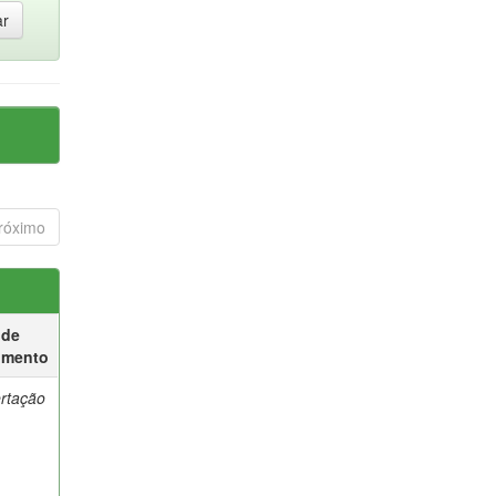
róximo
 de
umento
ertação