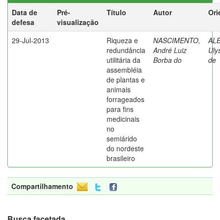
Data de
Pré-
Título
Autor
Ori
defesa
visualização
29-Jul-2013
Riqueza e
NASCIMENTO,
AL
redundância
André Luiz
Uly
utilitária da
Borba do
de
assembléia
de plantas e
animais
forrageados
para fins
medicinais
no
semiárido
do nordeste
brasileiro
Compartilhamento
Busca facetada