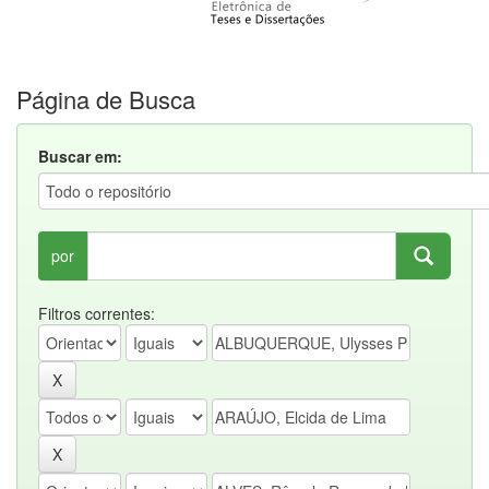
Página de Busca
Buscar em:
por
Filtros correntes: