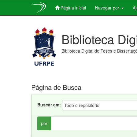
Página inicial
Navegar por
A
Skip
navigation
Biblioteca Dig
Biblioteca Digital de Teses e Dissertaç
Página de Busca
Buscar em:
por