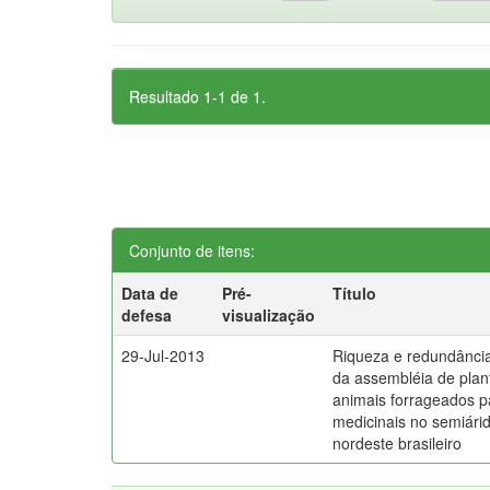
Resultado 1-1 de 1.
Conjunto de itens:
Data de
Pré-
Título
defesa
visualização
29-Jul-2013
Riqueza e redundância u
da assembléia de plan
animais forrageados pa
medicinais no semiári
nordeste brasileiro