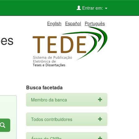
Entrar em:
English
Español
Português
ões
Busca facetada
Membro da banca
Todos contribuidores
Áreas do CNPq