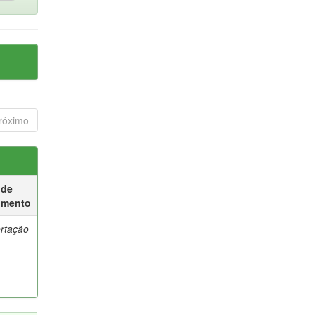
róximo
 de
umento
ertação