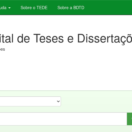
juda
Sobre o TEDE
Sobre a BDTD
ital de Teses e Dissertaç
ões