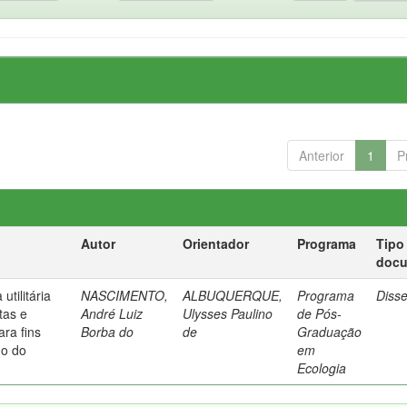
Anterior
1
P
Autor
Orientador
Programa
Tipo
doc
tilitária
NASCIMENTO,
ALBUQUERQUE,
Programa
Diss
tas e
André Luiz
Ulysses Paulino
de Pós-
ra fins
Borba do
de
Graduação
do do
em
Ecologia