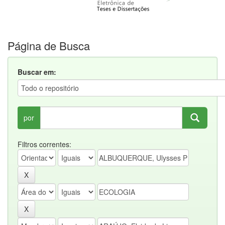
Página de Busca
Buscar em:
por
Filtros correntes: