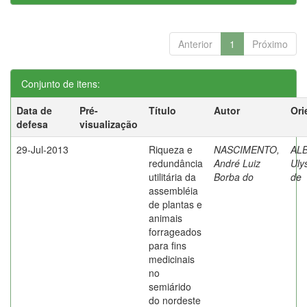
Anterior
1
Próximo
Conjunto de itens:
Data de
Pré-
Título
Autor
Ori
defesa
visualização
29-Jul-2013
Riqueza e
NASCIMENTO,
AL
redundância
André Luiz
Uly
utilitária da
Borba do
de
assembléia
de plantas e
animais
forrageados
para fins
medicinais
no
semiárido
do nordeste