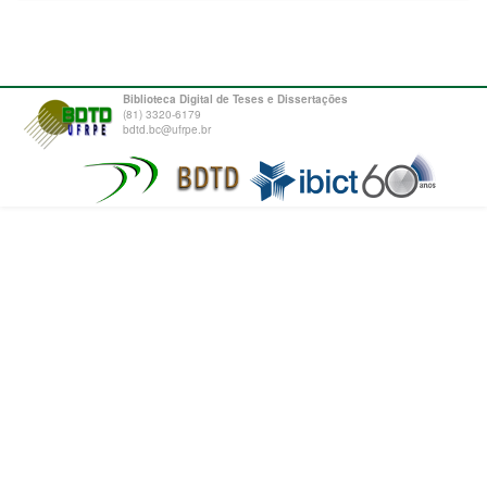
Biblioteca Digital de Teses e Dissertações
(81) 3320-6179
bdtd.bc@ufrpe.br