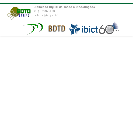
Biblioteca Digital de Teses e Dissertações
(81) 3320-6179
bdtd.bc@ufrpe.br