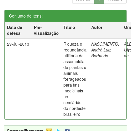
Conjunto de itens:
Data de
Pré-
Título
Autor
Ori
defesa
visualização
29-Jul-2013
Riqueza e
NASCIMENTO,
AL
redundância
André Luiz
Uly
utilitária da
Borba do
de
assembléia
de plantas e
animais
forrageados
para fins
medicinais
no
semiárido
do nordeste
brasileiro
Compartilhamento