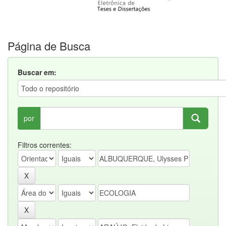
Página de Busca
Buscar em:
por
Filtros correntes: