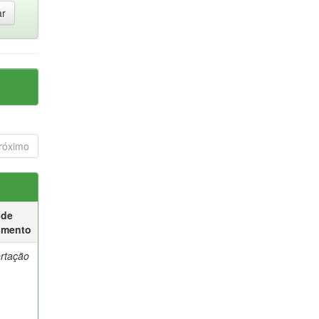
róximo
 de
umento
ertação