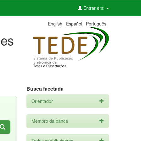
Entrar em:
English
Español
Português
ões
Busca facetada
Orientador
Membro da banca
Todos contribuidores