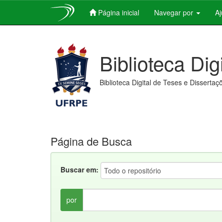
Página inicial
Navegar por
A
Skip
navigation
Biblioteca Dig
Biblioteca Digital de Teses e Dissertaç
Página de Busca
Buscar em:
por