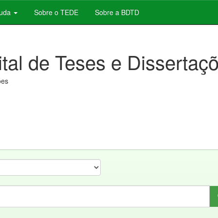
juda
Sobre o TEDE
Sobre a BDTD
ital de Teses e Dissertaç
ões