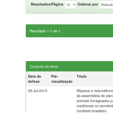
Resultados/Página
Ordenar por
Resultado 1-1 de 1.
Conjunto de itens:
Data de
Pré-
Título
defesa
visualização
29-Jul-2013
Riqueza e redundância u
da assembléia de plan
animais forrageados pa
medicinais no semiári
nordeste brasileiro