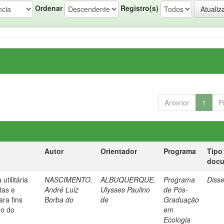
Ordenar
Registro(s)
Anterior
1
P
Autor
Orientador
Programa
Tipo
doc
tilitária
NASCIMENTO,
ALBUQUERQUE,
Programa
Diss
tas e
André Luiz
Ulysses Paulino
de Pós-
ra fins
Borba do
de
Graduação
do do
em
Ecologia