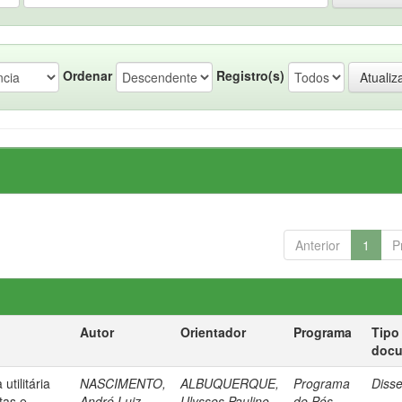
Ordenar
Registro(s)
Anterior
1
P
Autor
Orientador
Programa
Tipo
doc
tilitária
NASCIMENTO,
ALBUQUERQUE,
Programa
Diss
tas e
André Luiz
Ulysses Paulino
de Pós-