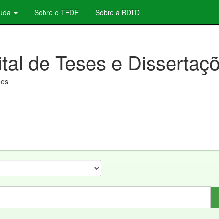
juda
Sobre o TEDE
Sobre a BDTD
ital de Teses e Dissertaç
ões