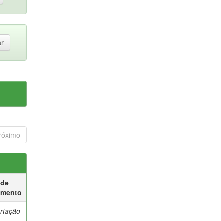
róximo
 de
umento
ertação