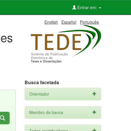
Entrar em:
English
Español
Português
ões
Busca facetada
Orientador
Membro da banca
Todos contribuidores