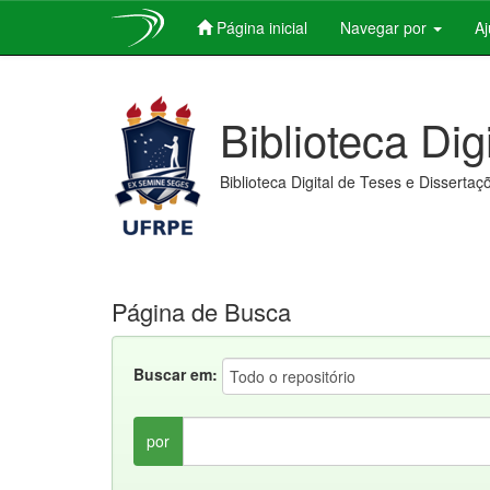
Página inicial
Navegar por
A
Skip
navigation
Biblioteca Dig
Biblioteca Digital de Teses e Dissertaç
Página de Busca
Buscar em:
por