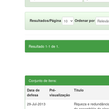
Resultados/Página
Ordenar por
Resultado 1-1 de 1.
Conjunto de itens:
Data de
Pré-
Título
defesa
visualização
29-Jul-2013
Riqueza e redundância u
da assembléia de plan