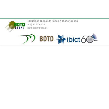
Biblioteca Digital de Teses e Dissertações
(81) 3320-6179
bdtd.bc@ufrpe.br