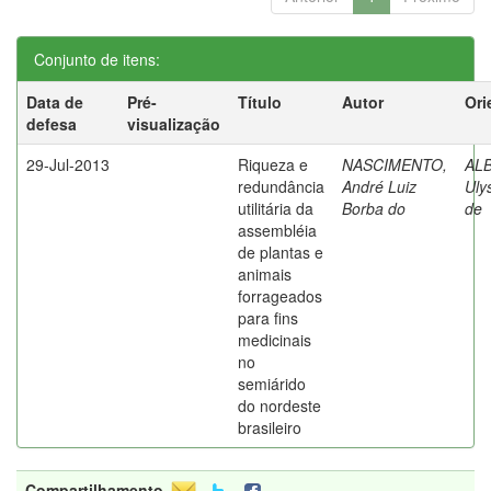
Conjunto de itens:
Data de
Pré-
Título
Autor
Ori
defesa
visualização
29-Jul-2013
Riqueza e
NASCIMENTO,
AL
redundância
André Luiz
Uly
utilitária da
Borba do
de
assembléia
de plantas e
animais
forrageados
para fins
medicinais
no
semiárido
do nordeste
brasileiro
Compartilhamento