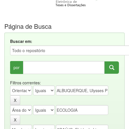
Página de Busca
Buscar em:
por
Filtros correntes: