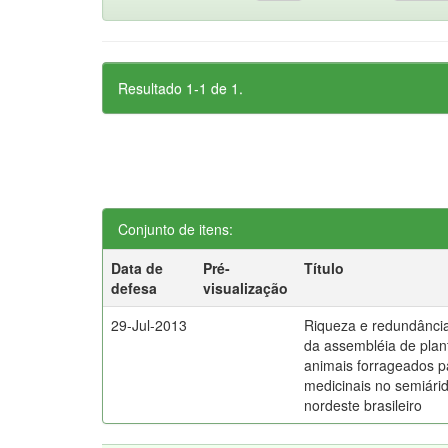
Resultado 1-1 de 1.
Conjunto de itens:
Data de
Pré-
Título
defesa
visualização
29-Jul-2013
Riqueza e redundância u
da assembléia de plan
animais forrageados pa
medicinais no semiári
nordeste brasileiro