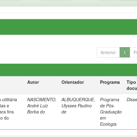
Anterior
1
P
Autor
Orientador
Programa
Tipo
doc
tilitária
NASCIMENTO,
ALBUQUERQUE,
Programa
Diss
tas e
André Luiz
Ulysses Paulino
de Pós-
ra fins
Borba do
de
Graduação
do do
em
Ecologia