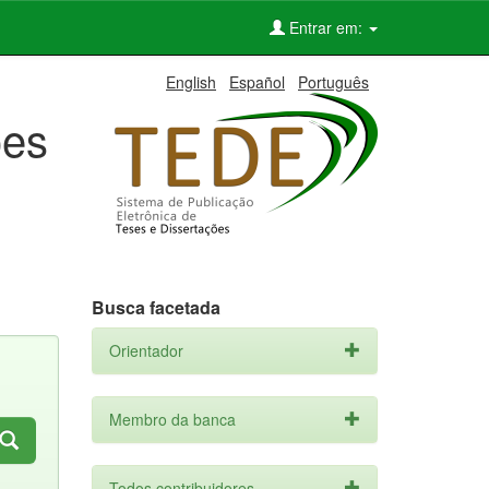
Entrar em:
English
Español
Português
ões
Busca facetada
Orientador
Membro da banca
Todos contribuidores