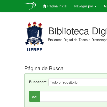
Página inicial
Navegar por
A
Skip
navigation
Biblioteca Dig
Biblioteca Digital de Teses e Dissertaç
Página de Busca
Buscar em:
por