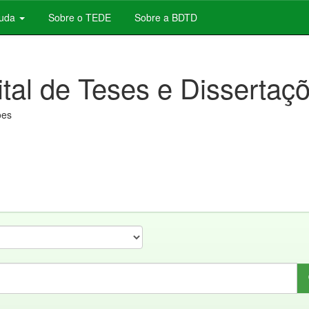
juda
Sobre o TEDE
Sobre a BDTD
ital de Teses e Dissertaç
ões