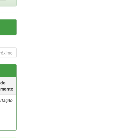
róximo
 de
umento
ertação