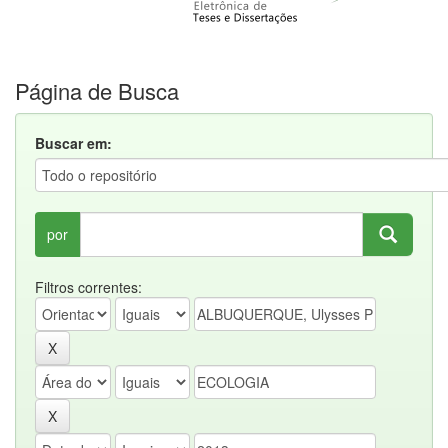
Página de Busca
Buscar em:
por
Filtros correntes: