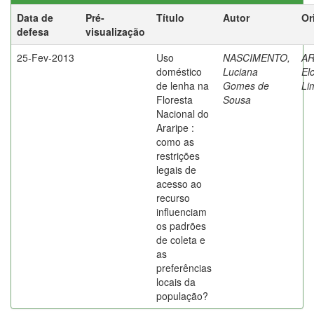
Data de
Pré-
Título
Autor
Or
defesa
visualização
25-Fev-2013
Uso
NASCIMENTO,
AR
doméstico
Luciana
El
de lenha na
Gomes de
Li
Floresta
Sousa
Nacional do
Araripe :
como as
restrições
legais de
acesso ao
recurso
influenciam
os padrões
de coleta e
as
preferências
locais da
população?