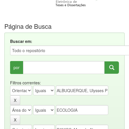
Página de Busca
Buscar em:
por
Filtros correntes: