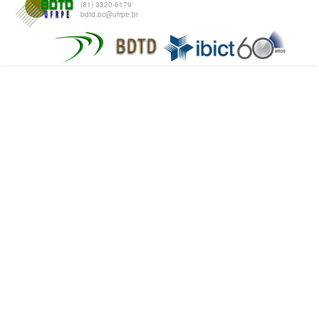
(81) 3320-6179
bdtd.bc@ufrpe.br