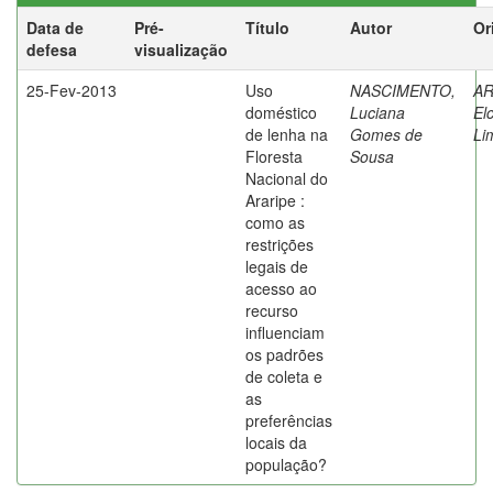
Data de
Pré-
Título
Autor
Or
defesa
visualização
25-Fev-2013
Uso
NASCIMENTO,
AR
doméstico
Luciana
El
de lenha na
Gomes de
Li
Floresta
Sousa
Nacional do
Araripe :
como as
restrições
legais de
acesso ao
recurso
influenciam
os padrões
de coleta e
as
preferências
locais da
população?