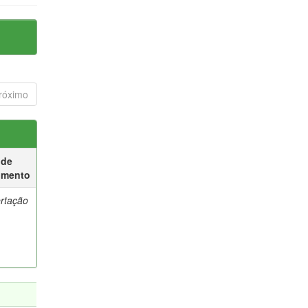
róximo
 de
umento
ertação