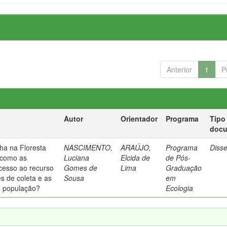
Anterior
1
P
Autor
Orientador
Programa
Tipo
doc
ha na Floresta
NASCIMENTO,
ARAÚJO,
Programa
Diss
: como as
Luciana
Elcida de
de Pós-
acesso ao recurso
Gomes de
Lima
Graduação
s de coleta e as
Sousa
em
da população?
Ecologia