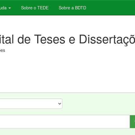
juda
Sobre o TEDE
Sobre a BDTD
ital de Teses e Dissertaç
ões