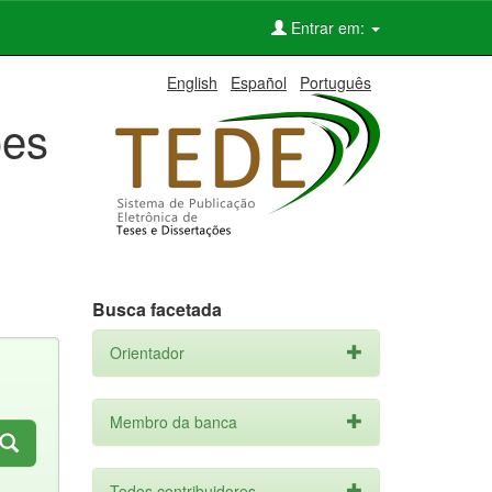
Entrar em:
English
Español
Português
ões
Busca facetada
Orientador
Membro da banca
Todos contribuidores