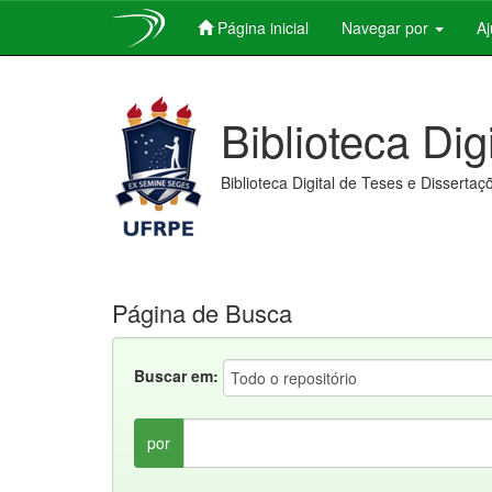
Página inicial
Navegar por
A
Skip
navigation
Biblioteca Dig
Biblioteca Digital de Teses e Dissertaç
Página de Busca
Buscar em:
por