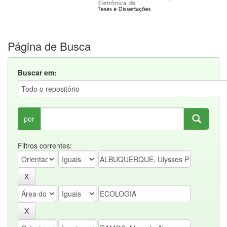
Página de Busca
Buscar em:
por
Filtros correntes: