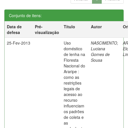
Conjunto de itens:
Data de
Pré-
Título
Autor
Or
defesa
visualização
25-Fev-2013
Uso
NASCIMENTO,
AR
doméstico
Luciana
El
de lenha na
Gomes de
Li
Floresta
Sousa
Nacional do
Araripe :
como as
restrições
legais de
acesso ao
recurso
influenciam
os padrões
de coleta e
as