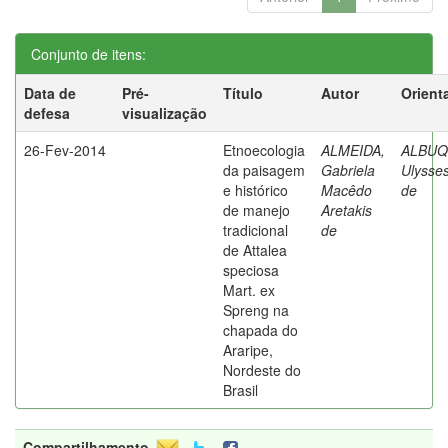
Conjunto de itens:
Data de
Pré-
Título
Autor
Orient
defesa
visualização
26-Fev-2014
Etnoecologia
ALMEIDA,
ALBUQ
da paisagem
Gabriela
Ulysses
e histórico
Macêdo
de
de manejo
Aretakis
tradicional
de
de Attalea
speciosa
Mart. ex
Spreng na
chapada do
Araripe,
Nordeste do
Brasil
Compartilhamento