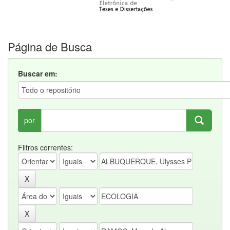
Página de Busca
Buscar em:
por
Filtros correntes: