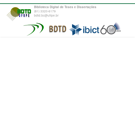
Biblioteca Digital de Teses e Dissertações
(81) 3320-6179
bdtd.bc@ufrpe.br