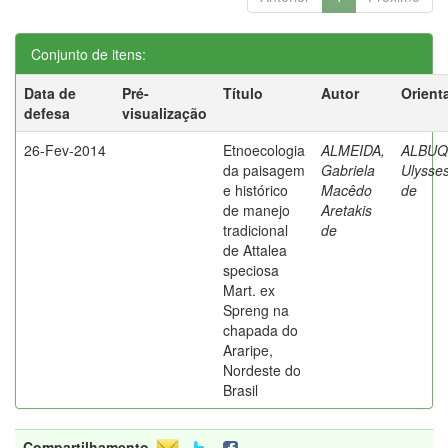
Conjunto de itens:
Data de
Pré-
Título
Autor
Orient
defesa
visualização
26-Fev-2014
Etnoecologia
ALMEIDA,
ALBUQ
da paisagem
Gabriela
Ulysses
e histórico
Macêdo
de
de manejo
Aretakis
tradicional
de
de Attalea
speciosa
Mart. ex
Spreng na
chapada do
Araripe,
Nordeste do
Brasil
Compartilhamento