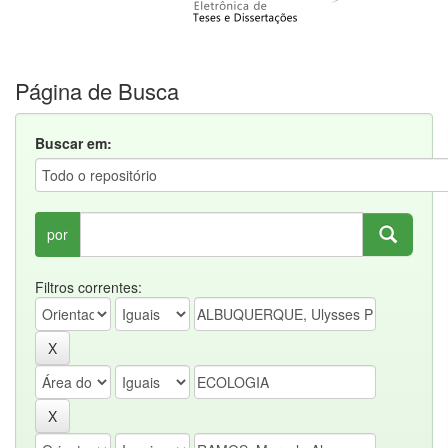
Página de Busca
Buscar em:
por
Filtros correntes: