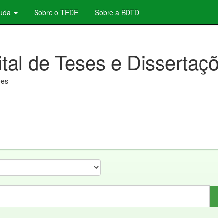
juda
Sobre o TEDE
Sobre a BDTD
ital de Teses e Dissertaç
ões