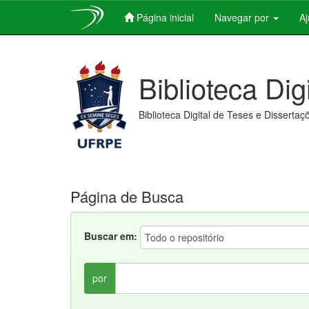
Página inicial
Navegar por
A
Skip
navigation
Biblioteca Dig
Biblioteca Digital de Teses e Dissertaç
Página de Busca
Buscar em:
por