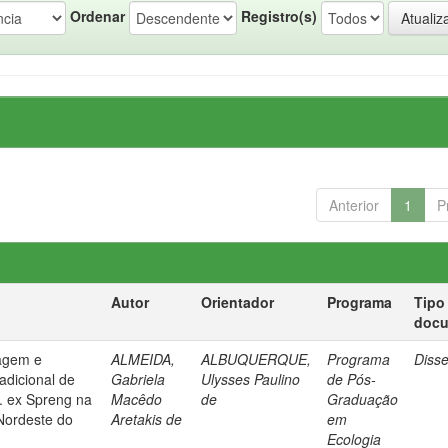
Ordenar
Registro(s)
Anterior
1
P
Autor
Orientador
Programa
Tipo
doc
sagem e
ALMEIDA,
ALBUQUERQUE,
Programa
Diss
radicional de
Gabriela
Ulysses Paulino
de Pós-
t. ex Spreng na
Macêdo
de
Graduação
Nordeste do
Aretakis de
em
Ecologia