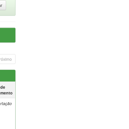
róximo
 de
umento
ertação