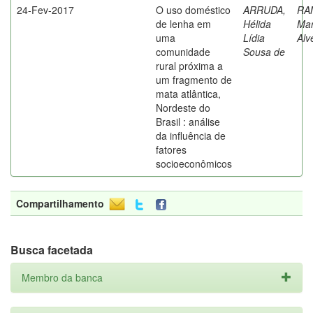
24-Fev-2017
O uso doméstico
ARRUDA,
RA
de lenha em
Hélida
Mar
uma
Lídia
Alv
comunidade
Sousa de
rural próxima a
um fragmento de
mata atlântica,
Nordeste do
Brasil : análise
da influência de
fatores
socioeconômicos
Compartilhamento
Busca facetada
Membro da banca