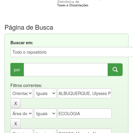
Página de Busca
Buscar em:
por
Filtros correntes: