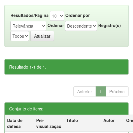
Resultados/Página
Ordenar por
Ordenar
Registro(s)
Resultado 1-1 de 1.
Anterior
1
Próximo
Conjunto de itens:
Data de
Pré-
Título
Autor
Ori
defesa
visualização