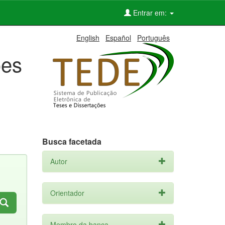
Entrar em:
English
Español
Português
ões
Busca facetada
Autor
Orientador
Membro da banca