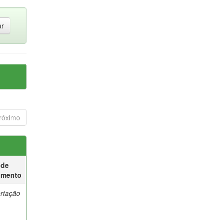
róximo
 de
umento
ertação