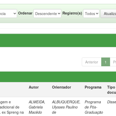
Ordenar
Registro(s)
Anterior
1
P
Autor
Orientador
Programa
Tipo
doc
sagem e
ALMEIDA,
ALBUQUERQUE,
Programa
Diss
radicional de
Gabriela
Ulysses Paulino
de Pós-
t. ex Spreng na
Macêdo
de
Graduação