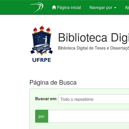
Página inicial
Navegar por
A
Skip
navigation
Biblioteca Dig
Biblioteca Digital de Teses e Dissertaç
Página de Busca
Buscar em:
por