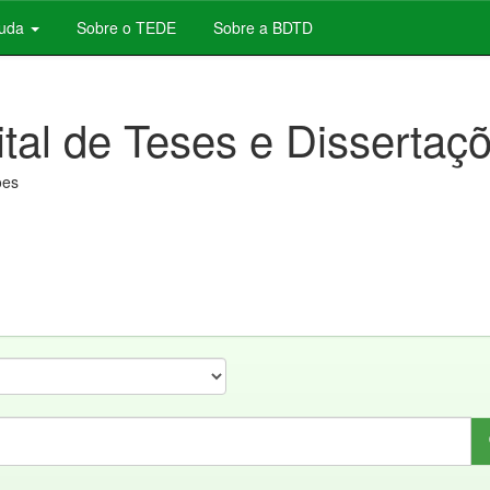
juda
Sobre o TEDE
Sobre a BDTD
ital de Teses e Dissertaç
ões