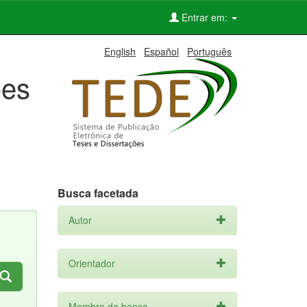
Entrar em:
English
Español
Português
ões
Busca facetada
Autor
Orientador
Membro da banca