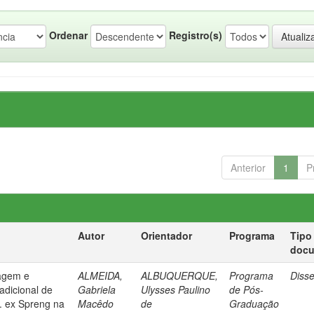
Ordenar
Registro(s)
Anterior
1
P
Autor
Orientador
Programa
Tipo
doc
sagem e
ALMEIDA,
ALBUQUERQUE,
Programa
Diss
radicional de
Gabriela
Ulysses Paulino
de Pós-
t. ex Spreng na
Macêdo
de
Graduação