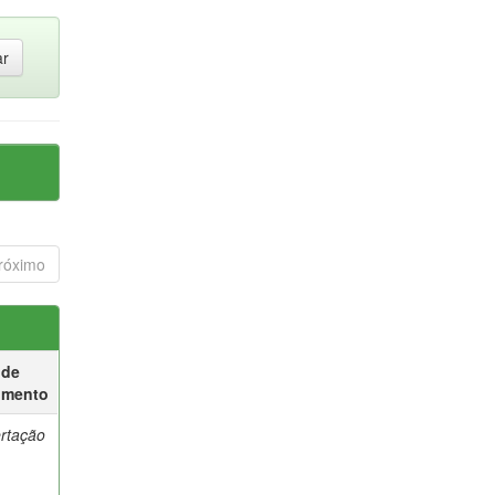
róximo
 de
umento
ertação