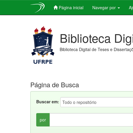
Página inicial
Navegar por
A
Skip
navigation
Biblioteca Dig
Biblioteca Digital de Teses e Dissertaç
Página de Busca
Buscar em:
por