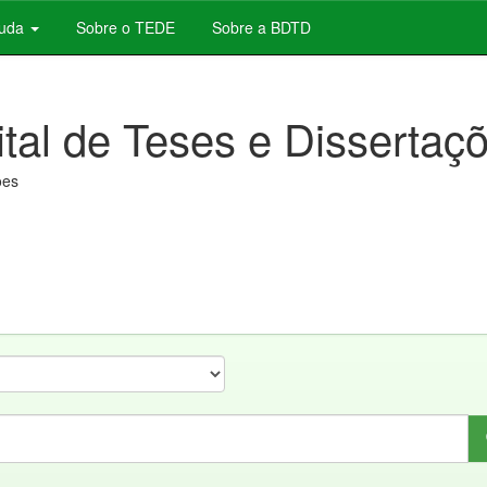
juda
Sobre o TEDE
Sobre a BDTD
ital de Teses e Dissertaç
ões