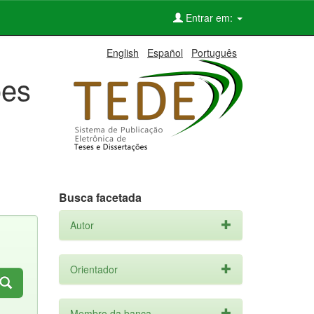
Entrar em:
English
Español
Português
ões
Busca facetada
Autor
Orientador
Membro da banca