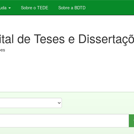
juda
Sobre o TEDE
Sobre a BDTD
ital de Teses e Dissertaç
ões