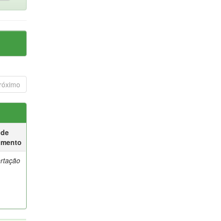
róximo
 de
umento
ertação