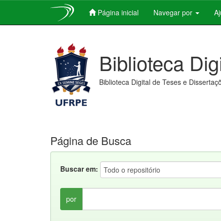
Página inicial
Navegar por
A
Skip
navigation
Biblioteca Dig
Biblioteca Digital de Teses e Dissertaç
Página de Busca
Buscar em:
por