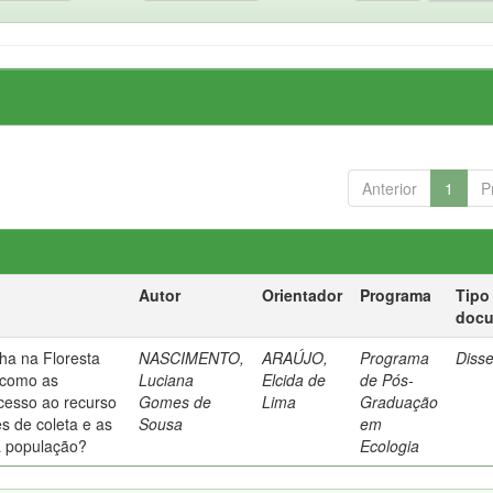
Anterior
1
P
Autor
Orientador
Programa
Tipo
doc
ha na Floresta
NASCIMENTO,
ARAÚJO,
Programa
Diss
: como as
Luciana
Elcida de
de Pós-
acesso ao recurso
Gomes de
Lima
Graduação
s de coleta e as
Sousa
em
da população?
Ecologia