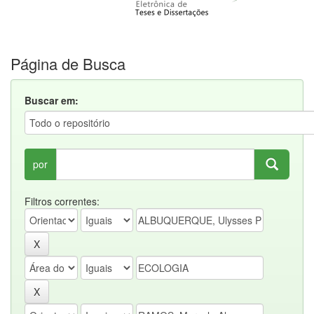
Página de Busca
Buscar em:
por
Filtros correntes: