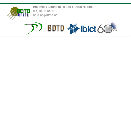
Biblioteca Digital de Teses e Dissertações
(81) 3320-6179
bdtd.bc@ufrpe.br