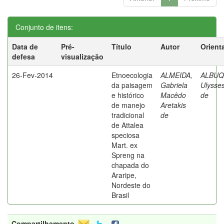
Conjunto de itens:
Data de
Pré-
Título
Autor
Orient
defesa
visualização
26-Fev-2014
Etnoecologia
ALMEIDA,
ALBUQ
da paisagem
Gabriela
Ulysses
e histórico
Macêdo
de
de manejo
Aretakis
tradicional
de
de Attalea
speciosa
Mart. ex
Spreng na
chapada do
Araripe,
Nordeste do
Brasil
Compartilhamento