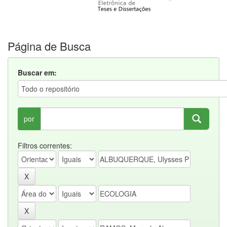
Página de Busca
Buscar em:
por
Filtros correntes: