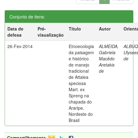
Conjunto de itens:
Data de
Pré-
Título
Autor
Orient
defesa
visualização
26-Fev-2014
Etnoecologia
ALMEIDA,
ALBUQ
da paisagem
Gabriela
Ulysses
e histórico
Macêdo
de
de manejo
Aretakis
tradicional
de
de Attalea
speciosa
Mart. ex
Spreng na
chapada do
Araripe,
Nordeste do
Brasil
Compartilhamento