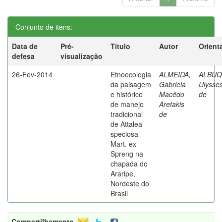
Conjunto de itens:
Data de
Pré-
Título
Autor
Orient
defesa
visualização
26-Fev-2014
Etnoecologia
ALMEIDA,
ALBUQ
da paisagem
Gabriela
Ulysses
e histórico
Macêdo
de
de manejo
Aretakis
tradicional
de
de Attalea
speciosa
Mart. ex
Spreng na
chapada do
Araripe,
Nordeste do
Brasil
Compartilhamento