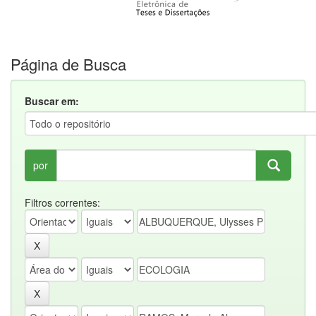
Página de Busca
Buscar em:
por
Filtros correntes: