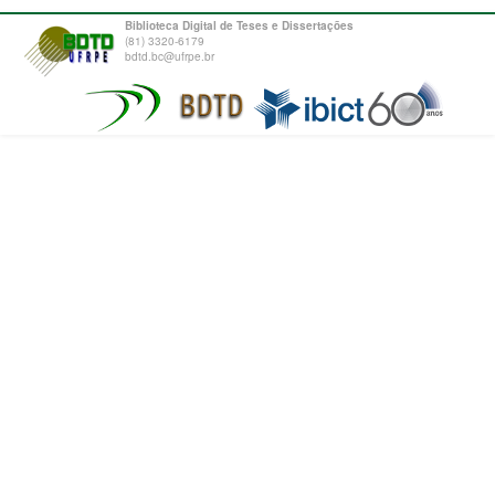
Biblioteca Digital de Teses e Dissertações
(81) 3320-6179
bdtd.bc@ufrpe.br