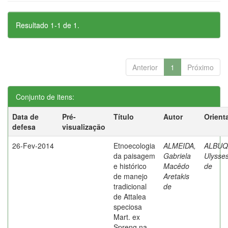
Resultado 1-1 de 1.
Anterior
1
Próximo
Conjunto de itens:
Data de
Pré-
Título
Autor
Orient
defesa
visualização
26-Fev-2014
Etnoecologia
ALMEIDA,
ALBUQ
da paisagem
Gabriela
Ulysses
e histórico
Macêdo
de
de manejo
Aretakis
tradicional
de
de Attalea
speciosa
Mart. ex
Spreng na