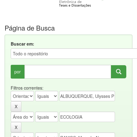
Página de Busca
Buscar em:
por
Filtros correntes: