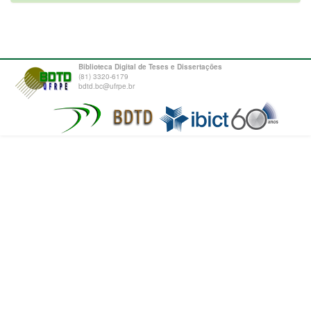
Biblioteca Digital de Teses e Dissertações
(81) 3320-6179
bdtd.bc@ufrpe.br