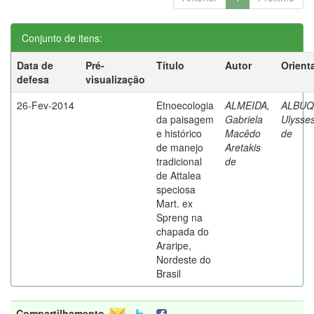
Conjunto de itens:
Data de
Pré-
Título
Autor
Orient
defesa
visualização
26-Fev-2014
Etnoecologia
ALMEIDA,
ALBUQ
da paisagem
Gabriela
Ulysses
e histórico
Macêdo
de
de manejo
Aretakis
tradicional
de
de Attalea
speciosa
Mart. ex
Spreng na
chapada do
Araripe,
Nordeste do
Brasil
Compartilhamento