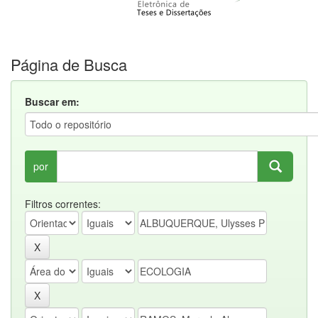
Página de Busca
Buscar em:
por
Filtros correntes: