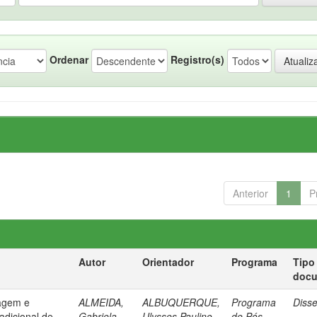
Ordenar
Registro(s)
Anterior
1
P
Autor
Orientador
Programa
Tipo
doc
sagem e
ALMEIDA,
ALBUQUERQUE,
Programa
Diss
radicional de
Gabriela
Ulysses Paulino
de Pós-