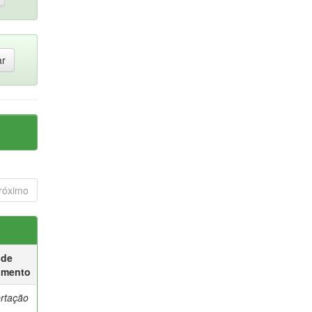
róximo
 de
umento
ertação