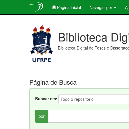
Página inicial
Navegar por
A
Skip
navigation
Biblioteca Dig
Biblioteca Digital de Teses e Dissertaç
Página de Busca
Buscar em:
por