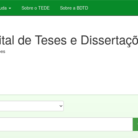
juda
Sobre o TEDE
Sobre a BDTD
ital de Teses e Dissertaç
ões