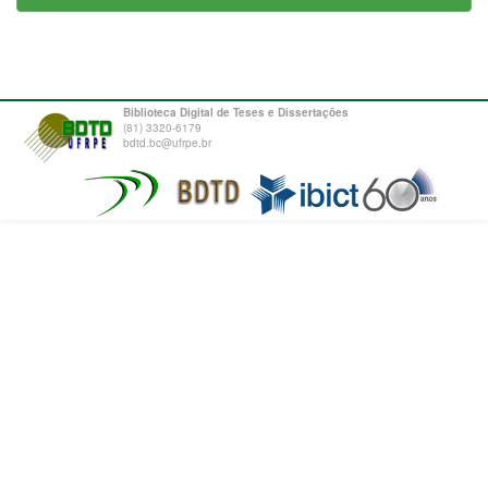
Biblioteca Digital de Teses e Dissertações
(81) 3320-6179
bdtd.bc@ufrpe.br