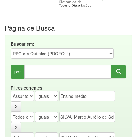
Página de Busca
Buscar em:
por
Filtros correntes: