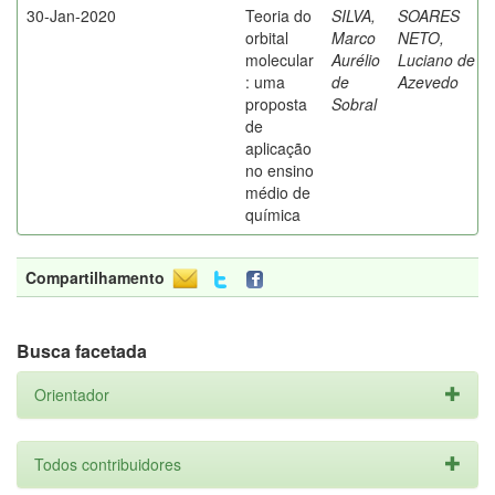
30-Jan-2020
Teoria do
SILVA,
SOARES
orbital
Marco
NETO,
molecular
Aurélio
Luciano de
: uma
de
Azevedo
proposta
Sobral
de
aplicação
no ensino
médio de
química
Compartilhamento
Busca facetada
Orientador
Todos contribuidores