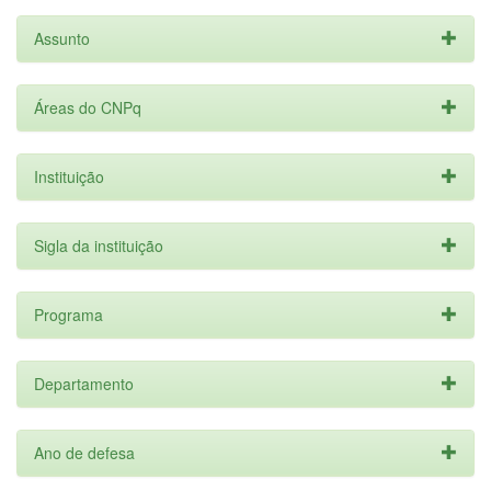
Assunto
Áreas do CNPq
Instituição
Sigla da instituição
Programa
Departamento
Ano de defesa