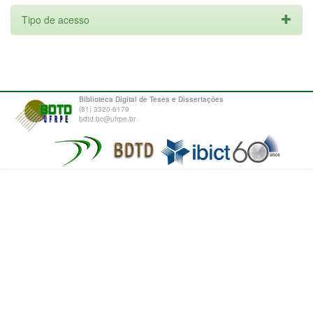
Tipo de acesso
Biblioteca Digital de Teses e Dissertações
(81) 3320-6179
bdtd.bc@ufrpe.br