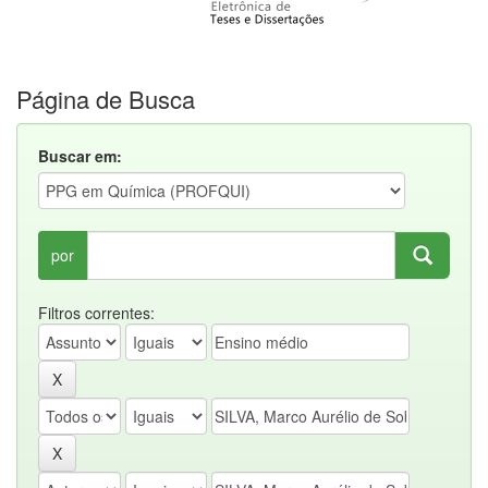
Página de Busca
Buscar em:
por
Filtros correntes: