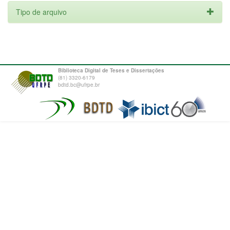
Tipo de arquivo
Biblioteca Digital de Teses e Dissertações
(81) 3320-6179
bdtd.bc@ufrpe.br