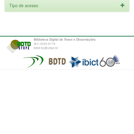
Tipo de acesso
Biblioteca Digital de Teses e Dissertações
(81) 3320-6179
bdtd.bc@ufrpe.br