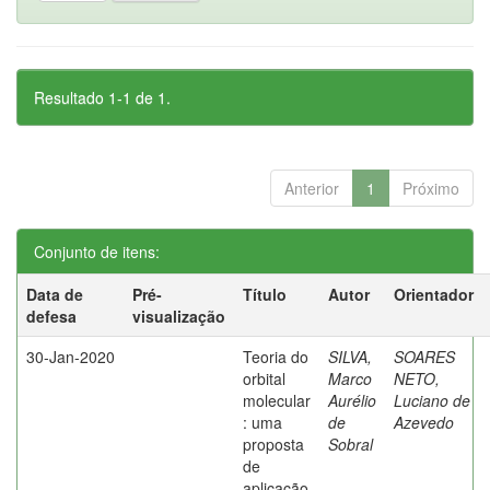
Resultado 1-1 de 1.
Anterior
1
Próximo
Conjunto de itens:
Data de
Pré-
Título
Autor
Orientador
defesa
visualização
30-Jan-2020
Teoria do
SILVA,
SOARES
orbital
Marco
NETO,
molecular
Aurélio
Luciano de
: uma
de
Azevedo
proposta
Sobral
de
aplicação