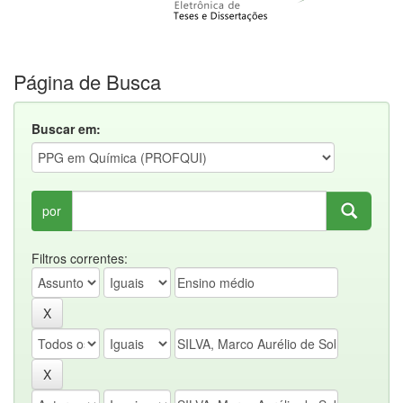
Página de Busca
Buscar em:
por
Filtros correntes: