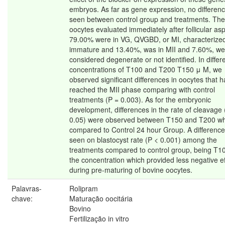
embryos. As far as gene expression, no differen
seen between control group and treatments. The
oocytes evaluated immediately after follicular asp
79.00% were in VG, QVGBD, or MI, characterize
immature and 13.40%, was in MII and 7.60%, we
considered degenerate or not identified. In differ
concentrations of T100 and T200 T150 μ M, we
observed significant differences in oocytes that 
reached the MII phase comparing with control
treatments (P = 0.003). As for the embryonic
development, differences in the rate of cleavage 
0.05) were observed between T150 and T200 w
compared to Control 24 hour Group. A differenc
seen on blastocyst rate (P < 0.001) among the
treatments compared to control group, being T
the concentration which provided less negative ef
during pre-maturing of bovine oocytes.
Palavras-
Rolipram
chave:
Maturação oocitária
Bovino
Fertilização in vitro