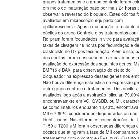
grupos tratamentos e o grupo controle foram co
em meio de maturação base por mais 24 horas 
observar a reversão do bloqueio. Estes oócitos 
avaliados em microscópio equipado com
epifluorescência. Após a maturação, o restante 
oócitos do grupo Controle e os tratamentos com
Rolipram foram fecundados in vitro para avaliaç
taxas de clivagem 48 horas pós fecundação e d
blastocisto no D7 pós fecundação. Além disso, p
dos oócitos foram desnudados e armazenados p
avaliação de expressão dos seguintes genes: Ma
BMP15 e BAX, para observação do efeito do
bloqueador na expressão desses genes nos emb
Não houve diferença estatística na expressão gê
entre grupo controle e tratamentos. Dos oócitos
avaliados logo após a aspiração folicular, 79,00
encontravam-se em VG, QVGBD, ou MI, caracter
se como imaturos enquanto 13,40%, encontrava
MII e 7,60%, considerados degenerados ou não
identificados. Nas diferentes concentrações de 
T150 e T200 μM foram observadas diferenças 
oócitos que atingiram a fase de MII comparando
tratamentos com o controle (P= 0,003). Quanto 