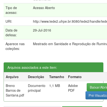
Tipo de
Acesso Aberto
acesso:
URI:
http://www.tede2.ufrpe.br:8080/tede2/handle/te
Data de
29-Jul-2016
defesa:
Aparece nas
Mestrado em Sanidade e Reprodução de Rumin
coleções:
Arquivos associados a este item:
Arquivo
Descrição
Tamanho
Formato
Breno
Documento
1,1 MB
Adobe
Baixar/Abri
Barros de
principal
PDF
Santana.pdf
Pré-Visualiz