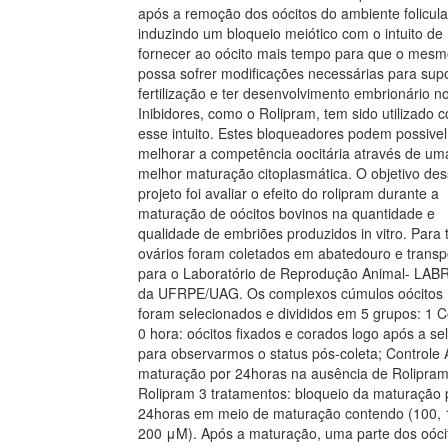
após a remoção dos oócitos do ambiente folicula
induzindo um bloqueio meiótico com o intuito de
fornecer ao oócito mais tempo para que o mes
possa sofrer modificações necessárias para supo
fertilização e ter desenvolvimento embrionário n
Inibidores, como o Rolipram, tem sido utilizado 
esse intuito. Estes bloqueadores podem possive
melhorar a competência oocitária através de um
melhor maturação citoplasmática. O objetivo de
projeto foi avaliar o efeito do rolipram durante a
maturação de oócitos bovinos na quantidade e
qualidade de embriões produzidos in vitro. Para 
ovários foram coletados em abatedouro e transp
para o Laboratório de Reprodução Animal- LA
da UFRPE/UAG. Os complexos cúmulos oócitos
foram selecionados e divididos em 5 grupos: 1 C
0 hora: oócitos fixados e corados logo após a se
para observarmos o status pós-coleta; Controle 
maturação por 24horas na ausência de Rolipram
Rolipram 3 tratamentos: bloqueio da maturação 
24horas em meio de maturação contendo (100, 
200 μM). Após a maturação, uma parte dos oóci