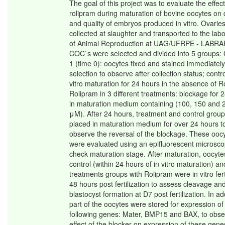
The goal of this project was to evaluate the effect
rolipram during maturation of bovine oocytes on 
and quality of embryos produced in vitro. Ovarie
collected at slaughter and transported to the lab
of Animal Reproduction at UAG/UFRPE - LABRA
COC`s were selected and divided into 5 groups: 
1 (time 0): oocytes fixed and stained immediately
selection to observe after collection status; contro
vitro maturation for 24 hours in the absence of R
Rolipram in 3 different treatments: blockage for 
in maturation medium containing (100, 150 and 
μM). After 24 hours, treatment and control grou
placed in maturation medium for over 24 hours t
observe the reversal of the blockage. These ooc
were evaluated using an epifluorescent microsco
check maturation stage. After maturation, oocyte
control (within 24 hours of in vitro maturation) an
treatments groups with Rolipram were in vitro fert
48 hours post fertilization to assess cleavage an
blastocyst formation at D7 post fertilization. In ad
part of the oocytes were stored for expression of
following genes: Mater, BMP15 and BAX, to obse
effect of the blocker on expression of these gene